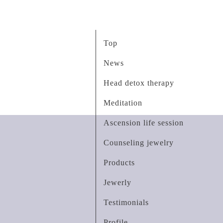
Top
News
Head detox therapy
Meditation
Ascension life session
Counseling jewelry
Products
Jewerly
Testimonials
Profile