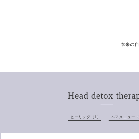
本来の
Head detox thera
ヒーリング（1）
ヘアメニュー（