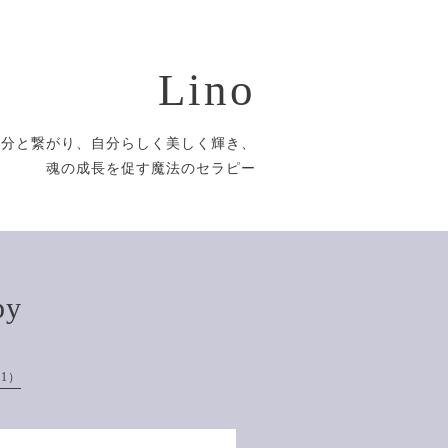
Lino
自分と繋がり、自分らしく美しく輝き、
魂の成長を促す魔法のセラピー
py
1）