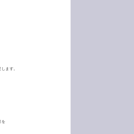
促します。
果を