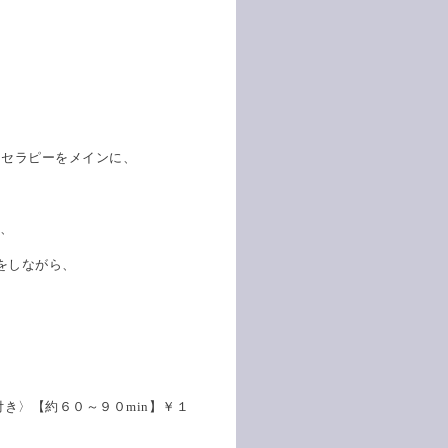
ロセラピーをメインに、
、
グをしながら、
き〉【約６０～９０min】￥１