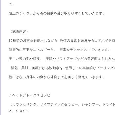
で、
頭上のチャクラから魂の目的を受け取りやすくしていきます。
〈施術内容〉
15種類の漢方薬を使用しながら 身体の毒素を頭皮から出すハイド
健康的に不要なエネルギーと、 毒素をデトックスしていきます。
美しい髪の毛や頭皮、 美肌やリフトアップなどの美容面はもちろん
浄化、美肌、美顔になる波動水を 使用しての本格的なヒーリン
他にはない身体の内側から外側までを美しく整えていきます。
☆
ヘッドデトックスセラピー
〈カウンセリング、サイマティックセラピー、シャンプー、ドライ付
５．０００～